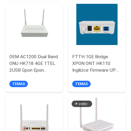
POLICY
OEM AC1200 Dual Band
FTTH 1GE Bridge
ONU HK718 4GE 1TEL
XPON ONT HK110
2USB Gpon Epon
İngilizce Firmware UPC
Uyumlu Modem
APC Opsiyonel Destek
32 TCONT
TEMAS
TEMAS