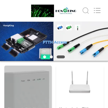
HONGKING
INDUSTRIAL
CO.,
LIMITED.
All
Rights
Reserved.
EV
ÜRÜN:%
S
HAKKIMIZDA
FABRIKA
TURU
KALITE