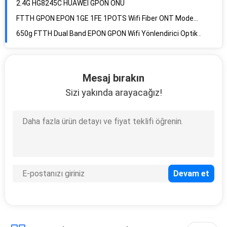
FTTH GPON EPON 1GE 1FE 1POTS Wifi Fiber ONT Modem Yönlendirici
650g FTTH Dual Band EPON GPON Wifi Yönlendirici Optik Ağ Terminali
100 Volt ila 240 Volt GPON EPON Modem 802.11ac Çift Bant
11V - 14VDC 1.5A FTTH GPON EPON ONU Modem Dual Band Wifi GPON ONT
12V 0.5A HUAWEI GPON ONU HG8310M 1GE APC UPC FTTH ONT Optik Modem
Mesaj bırakın
WiFi F660 V8 ZTE GPON ONU FTTH 1GE 3FE USB VOIP Üçlü Oyun Hizmeti
Sizi yakında arayacağız!
FTTH V8.0 F660 ZTE GPON ONU ONT WiFi 1GE 3FE VOIP USB Üçlü Oyun Hizmeti
11V - 14VDC 1A ZTE ZXHN F660 V8 GPON ONU ONT Optik Ağ Sonlandırma
FTTX FTTH GPON ONU Optik Modem ONT Yönlendirici WiFi ZTE ZXHN F660
FTTH 1GE 3FE USB VOIP USB Modem ZTE ZXHN F660 V8.0 5dBi WiFi GPON ONU
1GE Ethernet Bağlantı Noktası Optik Ağ Terminali F601 FTTH ZTE Modem Yönlendirici
4GE 2.4G 5G AC ZTE GPON ONT ZXHN F670L İngilizce Firmware
SC UPC Konektörü 12V 1A ZTE GPON ONU ONT ZXHN F670
FTTH 4GE 2.4G 5G AC Kablosuz WiFi ZTE GPON ONU ONT F670L F670 OLT için Uyumlu
Dual Band Kablosuz WiFi ZTE GPON ONU ONT F670L F670 OLT için Uyumlu