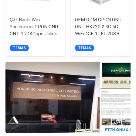
Çift Bantlı Wifi
OEM ODM GPON ONU
Yönlendirici GPON ONU
ONT HK720 2.4G 5G
ONT 1.244Gbps Uplink
WiFi 4GE 1TEL 2USB
2.488Gbps Downlink
WAN Bağlantı Noktası
TEMAS
TEMAS