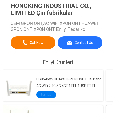
HONGKING INDUSTRIAL CO.,
LIMITED Çin fabrikalar
OEM GPON ONT,AC WiFi XPON ONT,HUAWEI
GPON ONT XPON ONT En İyi Tedarikçi
Call Now
Contact Us
En iyi ürünleri
HS8546V5 HUAWEI GPON ONU Dual Band
AC WiFi 2.4G 5G 4GE 1TEL 1USB FTTH
Modem
temas