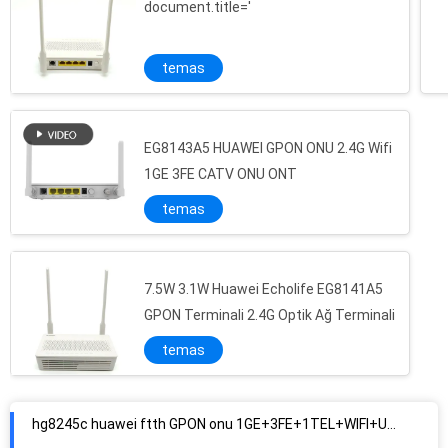
document.title='
temas
EG8143A5 HUAWEI GPON ONU 2.4G Wifi
1GE 3FE CATV ONU ONT
temas
7.5W 3.1W Huawei Echolife EG8141A5
GPON Terminali 2.4G Optik Ağ Terminali
temas
hg8245c huawei ftth GPON onu 1GE+3FE+1TEL+WIFI+USB wifi huawei hg8245c onu
2.4G HG8245C HUAWEI GPON ONU