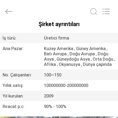
HONGKING
INDUSTRIAL
CO.,
LIMITED.
All
Rights
Şirket ayrıntıları
Reserved.
EV
İş türü:
Üretici firma
ÜRÜN:%
Ana Pazar:
Kuzey Amerika , Güney Amerika ,
S
Batı Avrupa , Doğu Avrupa , Doğu
Asya , Güneydoğu Asya , Orta Doğu ,
Afrika , Okyanusya , Dünya çapında
HAKKIMIZDA
No. Çalışanları:
100~150
Yıllık satış:
100000000-200000000
FABRIKA
TURU
Yıl kurulan:
2009
İhracat p.c:
90% - 100%
KALITE