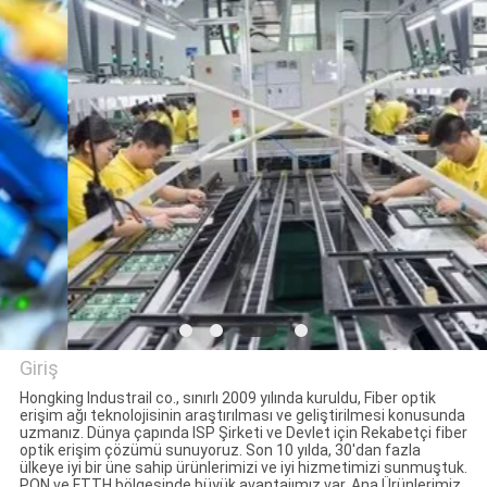
KONTROL
BIZIMLE
ILETIŞIME
GEÇIN
BIR
TEKLIF
ISTEĞI
SITE
Giriş
Hongking Industrail co., sınırlı 2009 yılında kuruldu, Fiber optik
HARITASI
erişim ağı teknolojisinin araştırılması ve geliştirilmesi konusunda
HONGKING INDUSTRIAL CO.,
uzmanız. Dünya çapında ISP Şirketi ve Devlet için Rekabetçi fiber
optik erişim çözümü sunuyoruz. Son 10 yılda, 30'dan fazla
LIMITED
ülkeye iyi bir üne sahip ürünlerimizi ve iyi hizmetimizi sunmuştuk.
PRIVACY
PON ve FTTH bölgesinde büyük avantajımız var. Ana Ürünlerimiz