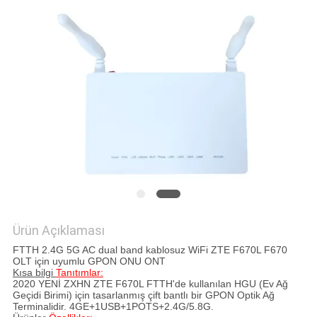
POLICY
Ürün Açıklaması
FTTH 2.4G 5G AC dual band kablosuz WiFi ZTE F670L F670
OLT için uyumlu GPON ONU ONT
Kısa bilgi
Tanıtımlar:
2020 YENİ
ZXHN
ZTE
F670L
FTTH'de kullanılan HGU (Ev Ağ
Geçidi Birimi) için tasarlanmış çift bantlı bir GPON Optik Ağ
Terminalidir.
4GE+1USB+1POTS+2.4G/5.8G
.