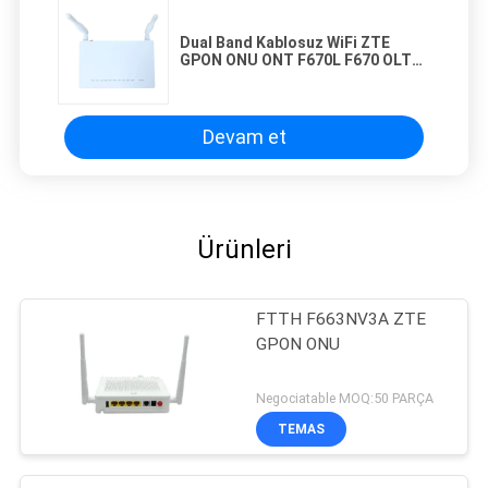
Dual Band Kablosuz WiFi ZTE
GPON ONU ONT F670L F670 OLT
için Uyumlu
Devam et
Ürünleri
FTTH F663NV3A ZTE
GPON ONU
Negociatable MOQ:50 PARÇA
TEMAS