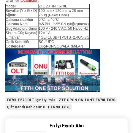
Ürünler
Özellikler:
modeli
ZTE ZXHN F670L
Boyutlar (Y x G x D)
190 mm x 120 mm x 28 mm
Ağırlık
750g (Paket Dahil)
Çalışma sıcaklığı
0°C ila 40°C
Çalışma Nemi
%5 BN - %95 BN (yoğuşmasız)
Güç Adaptörü Girişi
100 V - 240 V AC, 50 Hz/60 Hz
Sistem Güç Kaynağı
12V 1A
Limanlar
4GE+1USB+1POTS+2.4G/5.8G
Optik Konektör
SC / UPC
Göstergeler
Güç/PON/LOS/ALARM/LAN
F670L F670 OLT için Uyumlu
ZTE GPON ONU ONT F670L F670
Çift Bantlı Kablosuz OLT F670L F670
En İyi Fiyatı Alın