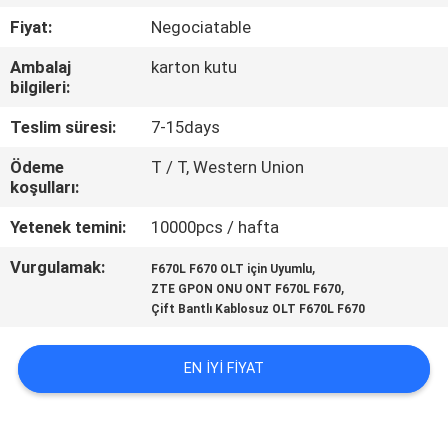
KONTROL
Fiyat:
Negociatable
Ambalaj
karton kutu
BIZIMLE
bilgileri:
ILETIŞIME
Teslim süresi:
7-15days
GEÇIN
Ödeme
T / T, Western Union
koşulları:
BIR
Yetenek temini:
10000pcs / hafta
TEKLIF
Vurgulamak:
,
F670L F670 OLT için Uyumlu
ISTEĞI
,
ZTE GPON ONU ONT F670L F670
Çift Bantlı Kablosuz OLT F670L F670
SITE
EN IYI FIYAT
HARITASI
PRIVACY