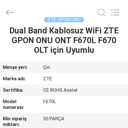
HONGKING
INDUSTRIAL
CO.,
LIMITED.
All
ZTE GPON ONU
Rights
Reserved.
Dual Band Kablosuz WiFi ZTE
EV
GPON ONU ONT F670L F670
ÜRÜN:%
OLT için Uyumlu
S
Menşe yeri:
Çin
HAKKIMIZDA
Marka adı:
ZTE
Sertifika:
CE ROHS Anatel
FABRIKA
Model
F670L
TURU
numarası:
Min sipariş
50 PARÇA
KALITE
miktarı: