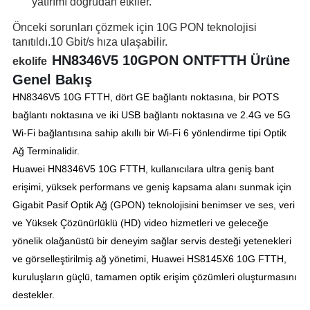
yatırımı doğrudan etkiler.
Önceki sorunları çözmek için 10G PON teknolojisi
tanıtıldı.10 Gbit/s hıza ulaşabilir.
HN8346V5 10G
PON ONT
FTTH Ürüne
ekolife
Genel Bakış
HN8346V5 10G FTTH, dört GE bağlantı noktasına, bir POTS
bağlantı noktasına ve iki USB bağlantı noktasına ve 2.4G ve 5G
Wi-Fi bağlantısına sahip akıllı bir Wi-Fi 6 yönlendirme tipi Optik
Ağ Terminalidir.
Huawei HN8346V5 10G FTTH, kullanıcılara ultra geniş bant
erişimi, yüksek performans ve geniş kapsama alanı sunmak için
Gigabit Pasif Optik Ağ (GPON) teknolojisini benimser ve ses, veri
ve Yüksek Çözünürlüklü (HD) video hizmetleri ve geleceğe
yönelik olağanüstü bir deneyim sağlar servis desteği yetenekleri
ve görselleştirilmiş ağ yönetimi, Huawei HS8145X6 10G FTTH,
kuruluşların güçlü, tamamen optik erişim çözümleri oluşturmasını
destekler.