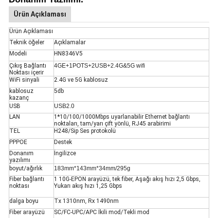
Ürün Açıklaması
Ürün Açıklaması
Teknik öğeler
Açıklamalar
Modeli
HN8346V5
Çıkış Bağlantı
4GE+1POTS+2USB+2.4G&5G wifi
Noktası içerir
WiFi sinyali
2.4G ve 5G kablosuz
kablosuz
5db
kazanç
USB
USB2.0
LAN
1*10/100/1000Mbps uyarlanabilir Ethernet bağlantı
noktaları, tam/yarı çift yönlü, RJ45 arabirimi
TEL
H248/Sip Ses protokolü
PPPOE
Destek
Donanım
İngilizce
yazılımı
boyut/ağırlık
183mm*143mm*34mm/295g
Fiber bağlantı
1 10G-EPON arayüzü, tek fiber, Aşağı akış hızı 2,5 Gbps,
noktası
Yukarı akış hızı 1,25 Gbps
dalga boyu
Tx 1310nm, Rx 1490nm
Fiber arayüzü
SC/FC-UPC/APC İkili mod/Tekli mod