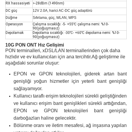
RX hassasiyeti
>-28dBm (1490nm)
DC güç
12V 2.0A, harici AC-DC güç adaptörü
Düğme
Sıfırlama, güç, WLAN, WPS
Operasyon
Çalışma sıcaklığı: -5- +55℃ çalışma nemi: %10-
90(yoğuşmasız)
Depolamak
Depolama sıcaklığı: -30℃- +60℃ depolama nemi: %10-
90(yoğuşmasız)
1
0G PON ONT Hız Gelişimi
PON terminalleri, xDSL/LAN terminallerinden çok daha
hızlıdır ve ev kullanıcıları için ana tercihtir.Ağ geliştirme ile
aşağıdaki sorunlar oluşur:
EPON ve GPON teknolojileri, giderek artan bant
genişliği yoğun hizmetler için yeterli bant genişliği
sağlayamıyor.
Kullanıcı taraflı erişim teknolojileri sürekli geliştiğinden
ve kullanıcı erişim bant genişlikleri sürekli arttığından,
EPON ve GPON teknolojileri bant genişliği
darboğazları haline gelecektir.
Bölünme oranı ve iletim mesafesi, ağ inşasına yapılan