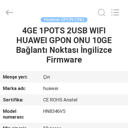
HONGKING
INDUSTRIAL
CO.,
LIMITED.
All
Huawei GPON ONU
Rights
Reserved.
4GE 1POTS 2USB WIFI
EV
HUAWEI GPON ONU 10GE
ÜRÜN:%
Bağlantı Noktası İngilizce
S
Firmware
HAKKIMIZDA
Menşe yeri:
Çin
Marka adı:
huawei
FABRIKA
Sertifika:
CE ROHS Anatel
TURU
Model
HN8346V5
numarası:
KALITE