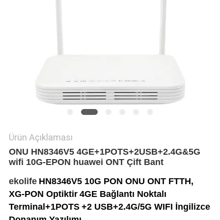
POLICY
Ürün Açıklaması
ONU HN8346V5 4GE+1POTS+2USB+2.4G&5G
wifi 10G-EPON huawei ONT Çift Bant
ekolife
HN8346V5 10G PON ONU ONT FTTH,
XG-PON Optiktir
4GE Bağlantı Noktalı
Terminal+1POTS
+2 USB+2.4G/5G WIFI İngilizce
Donanım Yazılımı.