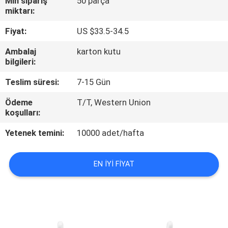
Min sipariş
50 parça
KONTROL
miktarı:
Fiyat:
US $33.5-34.5
BIZIMLE
Ambalaj
karton kutu
ILETIŞIME
bilgileri:
GEÇIN
Teslim süresi:
7-15 Gün
Ödeme
T/T, Western Union
BIR
koşulları:
TEKLIF
Yetenek temini:
10000 adet/hafta
ISTEĞI
EN IYI FIYAT
SITE
HARITASI
PRIVACY