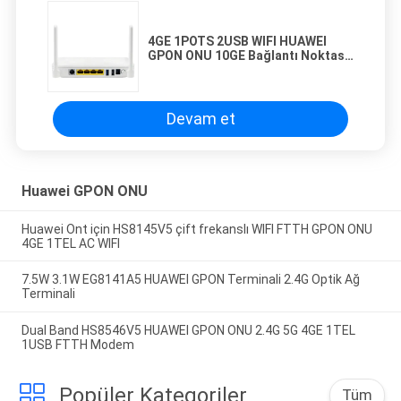
4GE 1POTS 2USB WIFI HUAWEI
GPON ONU 10GE Bağlantı Noktası
İngilizce Firmware
Devam et
Huawei GPON ONU
Huawei Ont için HS8145V5 çift frekanslı WIFI FTTH GPON ONU
4GE 1TEL AC WIFI
7.5W 3.1W EG8141A5 HUAWEI GPON Terminali 2.4G Optik Ağ
Terminali
Dual Band HS8546V5 HUAWEI GPON ONU 2.4G 5G 4GE 1TEL
1USB FTTH Modem
Popüler Kategoriler
Tüm