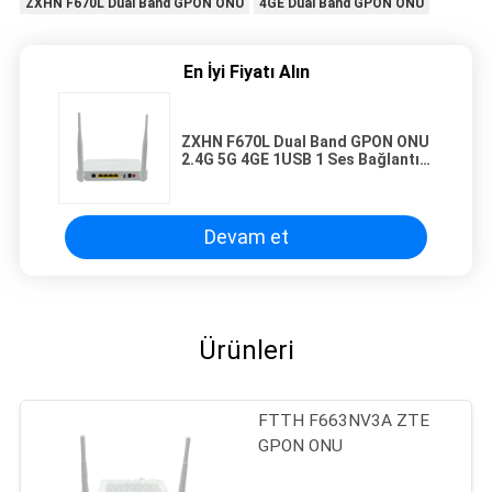
ZXHN F670L Dual Band GPON ONU
4GE Dual Band GPON ONU
En İyi Fiyatı Alın
ZXHN F670L Dual Band GPON ONU
2.4G 5G 4GE 1USB 1 Ses Bağlantı
Noktası ONT F670 Wifi
Yönlendirici
Devam et
Ürünleri
FTTH F663NV3A ZTE
GPON ONU