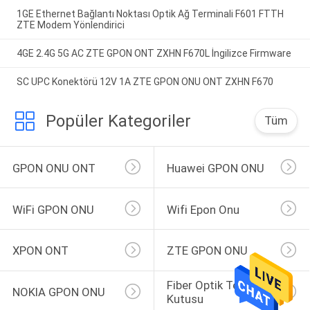
1GE Ethernet Bağlantı Noktası Optik Ağ Terminali F601 FTTH
ZTE Modem Yönlendirici
4GE 2.4G 5G AC ZTE GPON ONT ZXHN F670L İngilizce Firmware
SC UPC Konektörü 12V 1A ZTE GPON ONU ONT ZXHN F670
Popüler Kategoriler
Tüm
GPON ONU ONT
Huawei GPON ONU
WiFi GPON ONU
Wifi Epon Onu
XPON ONT
ZTE GPON ONU
Fiber Optik Terminal 
NOKIA GPON ONU
Kutusu