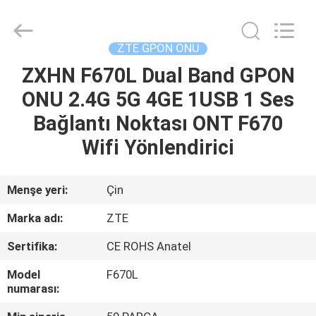
HONGKING
INDUSTRIAL
CO.,
LIMITED.
All
ZTE GPON ONU
Rights
Reserved.
ZXHN F670L Dual Band GPON
EV
ONU 2.4G 5G 4GE 1USB 1 Ses
ÜRÜN:%
Bağlantı Noktası ONT F670
S
Wifi Yönlendirici
HAKKIMIZDA
Menşe yeri:
Çin
Marka adı:
ZTE
FABRIKA
Sertifika:
CE ROHS Anatel
TURU
Model
F670L
numarası:
KALITE