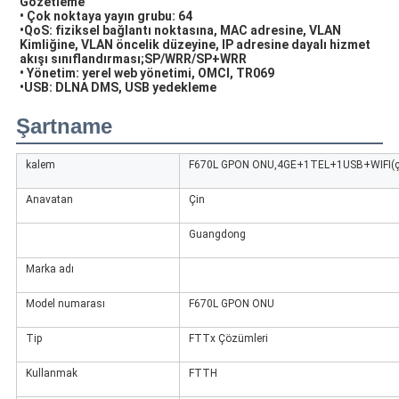
Gözetleme
• Çok noktaya yayın grubu: 64
•QoS: fiziksel bağlantı noktasına, MAC adresine, VLAN 
Kimliğine, VLAN öncelik düzeyine, IP adresine dayalı hizmet 
akışı sınıflandırması;SP/WRR/SP+WRR
• Yönetim: yerel web yönetimi, OMCI, TR069
•USB: DLNA DMS, USB yedekleme
Şartname
kalem
F670L GPON ONU,4GE+1TEL+1USB+WIFI(çif
Anavatan
Çin
Guangdong
Marka adı
Model numarası
F670L GPON ONU
Tip
FTTx Çözümleri
Kullanmak
FTTH