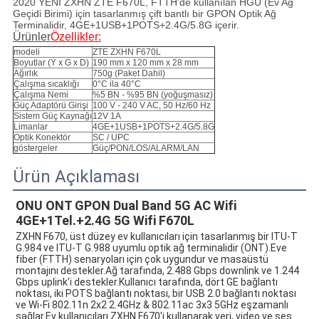
2020 YENİ ZXHN ZTE F670L, FTTH'de kullanılan HGU (Ev Ağ
Geçidi Birimi) için tasarlanmış çift bantlı bir GPON Optik Ağ
Terminalidir, 4GE+1USB+1POTS+2.4G/5.8G içerir.
Ürünler
Özellikler:
modeli
ZTE ZXHN F670L
Boyutlar (Y x G x D)
190 mm x 120 mm x 28 mm
Ağırlık
750g (Paket Dahil)
Çalışma sıcaklığı
0°C ila 40°C
Çalışma Nemi
%5 BN - %95 BN (yoğuşmasız)
Güç Adaptörü Girişi
100 V - 240 V AC, 50 Hz/60 Hz
Sistem Güç Kaynağı
12V 1A
Limanlar
4GE+1USB+1POTS+2.4G/5.8G
Optik Konektör
SC / UPC
göstergeler
Güç/PON/LOS/ALARM/LAN
Ürün Açıklaması
ONU ONT GPON Dual Band 5G AC Wifi 
4GE+1Tel.+2.4G 5G Wifi F670L
ZXHN F670, üst düzey ev kullanıcıları için tasarlanmış bir ITU-T 
G.984 ve ITU-T G.988 uyumlu optik ağ terminalidir (ONT).Eve 
fiber (FTTH) senaryoları için çok uygundur ve masaüstü 
montajını destekler.Ağ tarafında, 2.488 Gbps downlink ve 1.244 
Gbps uplink'i destekler.Kullanıcı tarafında, dört GE bağlantı 
noktası, iki POTS bağlantı noktası, bir USB 2.0 bağlantı noktası 
ve Wi-Fi 802.11n 2x2 2.4GHz & 802.11ac 3x3 5GHz eşzamanlı 
sağlar.Ev kullanıcıları ZXHN F670'i kullanarak veri, video ve ses 