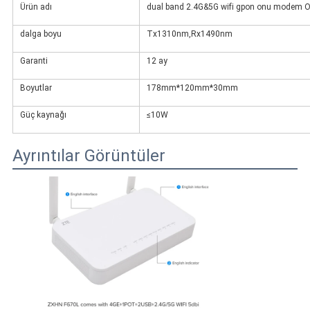
Ürün adı
dual band 2.4G&5G wifi gpon onu modem 
dalga boyu
Tx1310nm,Rx1490nm
Garanti
12 ay
Boyutlar
178mm*120mm*30mm
Güç kaynağı
≤10W
Ayrıntılar Görüntüler