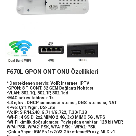
F670L GPON ONT ONU Özellikleri
* Desteklenen servis: VoIP, İnternet, IPTV
•GPON: 8 T-CONT, 32 GEM Bağlantı Noktası
•VLAN: 802.1Q, 802.1P, 802.1ad
•MAC adres tablosu: 1k
•L3 işlevi: DHCP sunucusu/İstemci, DNS İstemcisi, NAT
•IPv6: Çift Yığın, DS-Lite
•VoIP: SIP/H.248, G.711/G.722, T.30/T.38
•Wi-Fi: 4 SSID, 2x2 MIMO 2.4G, 3x3 MIMO 5G , WPS
•Wi-Fi kimlik doğrulaması: Paylaşılan anahtar, 128 bit WEP, 
WPA-PSK, WPA2-PSK, WPA-PSK + WPA2-PSK
•Çoklu Yayın: IGMP v1/v2/V3 Gözetleme/Proxy, MLD v1 