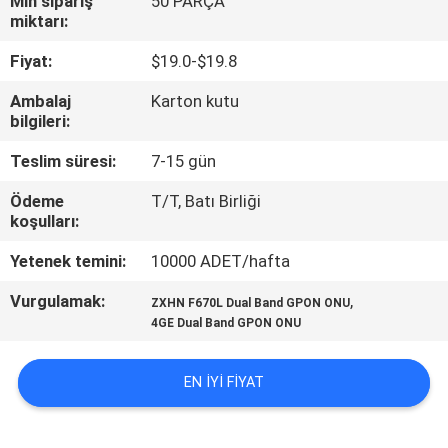
Min sipariş
50 PARÇA
KONTROL
miktarı:
Fiyat:
$19.0-$19.8
BIZIMLE
Ambalaj
Karton kutu
ILETIŞIME
bilgileri:
GEÇIN
Teslim süresi:
7-15 gün
Ödeme
T/T, Batı Birliği
BIR
koşulları:
TEKLIF
Yetenek temini:
10000 ADET/hafta
ISTEĞI
Vurgulamak:
,
ZXHN F670L Dual Band GPON ONU
4GE Dual Band GPON ONU
SITE
HARITASI
EN IYI FIYAT
PRIVACY