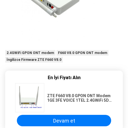
2.4GWiFi GPON ONT modem
F660 V8.0 GPON ONT modem
İngilizce Firmware ZTE F660 V8.0
En İyi Fiyatı Alın
ZTE F660 V8.0 GPON ONT Modem
1GE 3FE VOICE 1TEL 2.4GWiFi 5DBI
İngilizce Firmware
Devam et