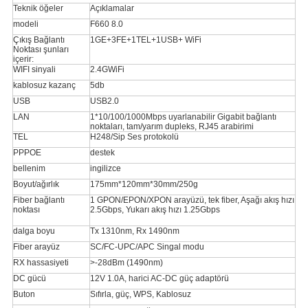
Teknik öğeler
Açıklamalar
modeli
F660 8.0
Çıkış Bağlantı
1GE+3FE+1TEL+1USB+ WiFi
Noktası şunları
içerir:
WIFI sinyali
2.4GWiFi
kablosuz kazanç
5db
USB
USB2.0
LAN
1*10/100/1000Mbps uyarlanabilir Gigabit bağlantı
noktaları, tam/yarım dupleks, RJ45 arabirimi
TEL
H248/Sip Ses protokolü
PPPOE
destek
bellenim
ingilizce
Boyut/ağırlık
175mm*120mm*30mm/250g
Fiber bağlantı
1 GPON/EPON/XPON arayüzü, tek fiber, Aşağı akış hızı
noktası
2.5Gbps, Yukarı akış hızı 1.25Gbps
dalga boyu
Tx 1310nm, Rx 1490nm
Fiber arayüz
SC/FC-UPC/APC Singal modu
RX hassasiyeti
>-28dBm (1490nm)
DC gücü
12V 1.0A, harici AC-DC güç adaptörü
Buton
Sıfırla, güç, WPS, Kablosuz