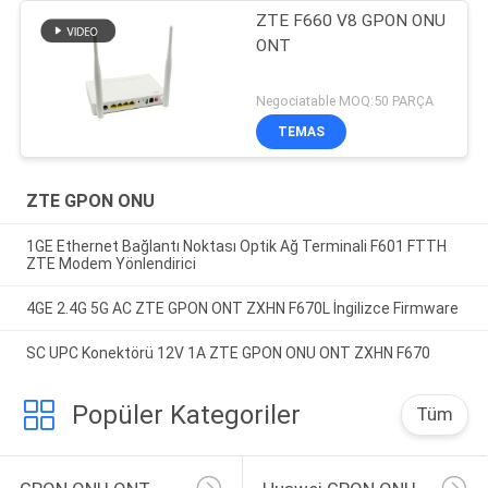
ZTE F660 V8 GPON ONU
ONT
Negociatable MOQ:50 PARÇA
TEMAS
ZTE GPON ONU
1GE Ethernet Bağlantı Noktası Optik Ağ Terminali F601 FTTH
ZTE Modem Yönlendirici
4GE 2.4G 5G AC ZTE GPON ONT ZXHN F670L İngilizce Firmware
SC UPC Konektörü 12V 1A ZTE GPON ONU ONT ZXHN F670
Popüler Kategoriler
Tüm