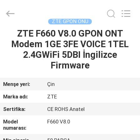
HONGKING
INDUSTRIAL
CO.,
LIMITED.
All
ZTE GPON ONU
Rights
Reserved.
ZTE F660 V8.0 GPON ONT
EV
Modem 1GE 3FE VOICE 1TEL
ÜRÜN:%
2.4GWiFi 5DBI İngilizce
S
Firmware
HAKKIMIZDA
Menşe yeri:
Çin
Marka adı:
ZTE
FABRIKA
Sertifika:
CE ROHS Anatel
TURU
Model
F660 V8.0
numarası:
KALITE