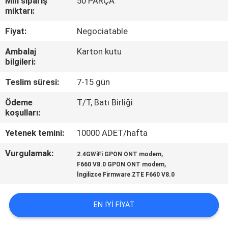
Min sipariş
50 PARÇA
KONTROL
miktarı:
Fiyat:
Negociatable
BIZIMLE
Ambalaj
Karton kutu
ILETIŞIME
bilgileri:
GEÇIN
Teslim süresi:
7-15 gün
Ödeme
T/T, Batı Birliği
BIR
koşulları:
TEKLIF
Yetenek temini:
10000 ADET/hafta
ISTEĞI
Vurgulamak:
,
2.4GWiFi GPON ONT modem
,
F660 V8.0 GPON ONT modem
SITE
İngilizce Firmware ZTE F660 V8.0
HARITASI
EN IYI FIYAT
PRIVACY